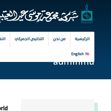
الرئيسية
من نحن
التخليص الجمركي
النق
English
adminmu
rld!